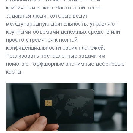
6.
Какие анонимные карты предлагает наша
критически важно. Часто этой целью
компания?
задаются люди, которые ведут
международную деятельность, управляют
6.1.
Анонимная карта Diners Club
крупными объемами денежных средств или
просто стремятся к полной
6.2.
Анонимная карта UnionPay в USD
конфиденциальности своих платежей.
Реализовать поставленные задачи им
7.
Альтернативы анонимным оффшорным
помогают оффшорные анонимные дебетовые
картам
карты.
8.
Риски и ограничения анонимных карт
9.
Заключение