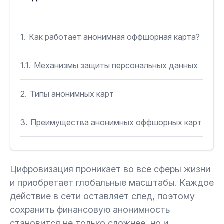
1.
Как работает анонимная оффшорная карта?
1.1.
Механизмы защиты персональных данных
2.
Типы анонимных карт
3.
Преимущества анонимных оффшорных карт
4.
Как оформить анонимную оффшорную
карту?
Цифровизация проникает во все сферы жизни
и приобретает глобальные масштабы. Каждое
5.
Как пополнять анонимную оффшорную
действие в сети оставляет след, поэтому
карту?
сохранить финансовую анонимность
становится не только сложнее, но и