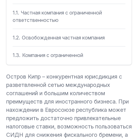
1.1.
Частная компания с ограниченной
ответственностью
1.2.
Освобожденная частная компания
1.3.
Компания с ограниченной
ответственностью
Остров Кипр – конкурентная юрисдикция с
1.4.
Филиал на Кипре
разветвленной сетью международных
соглашений и большим количеством
1.5.
Публичная компания
преимуществ для иностранного бизнеса. При
нахождении в Евросоюзе республика может
1.6.
Генеральное партнерство
предложить достаточно привлекательные
налоговые ставки, возможность пользоваться
1.7.
Ограниченное партнерство
СИДН для снижения фискального бремени, а