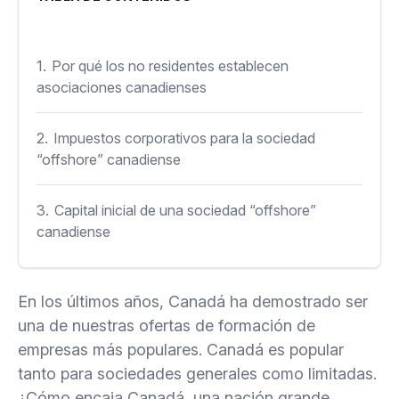
1.
Por qué los no residentes establecen
asociaciones canadienses
2.
Impuestos corporativos para la sociedad
“offshore” canadiense
3.
Capital inicial de una sociedad “offshore”
canadiense
4.
Responsabilidad financiera de los socios.
En los últimos años, Canadá ha demostrado ser
una de nuestras ofertas de formación de
5.
Gestión de una sociedad canadiense
empresas más populares. Canadá es popular
tanto para sociedades generales como limitadas.
6.
Socio nominado y gerente
¿Cómo encaja Canadá, una nación grande,