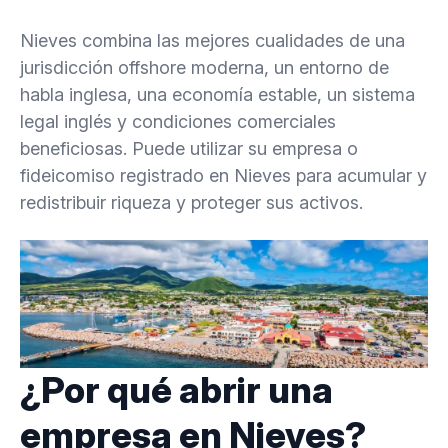
Nieves combina las mejores cualidades de una
9.
Sin control de divisas
jurisdicción offshore moderna, un entorno de
habla inglesa, una economía estable, un sistema
10.
Maravillosas oportunidades bancarias
legal inglés y condiciones comerciales
beneficiosas. Puede utilizar su empresa o
11.
Requisitos de las empresas con sede en Nieves
fideicomiso registrado en Nieves para acumular y
redistribuir riqueza y proteger sus activos.
12.
Una empresa registrada en Nieves: las
solicitudes más populares
12.1.
¿Qué beneficios trae una empresa registrada
en Nieves?
12.2.
¿Cuánto tiempo lleva registrar una empresa
¿Por qué abrir una
en Nieves?
empresa en Nieves?