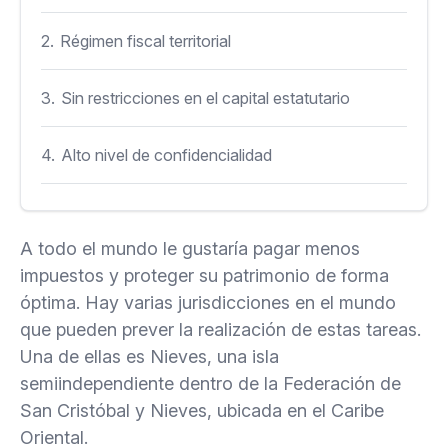
2.
Régimen fiscal territorial
3.
Sin restricciones en el capital estatutario
4.
Alto nivel de confidencialidad
5.
Número de accionistas
A todo el mundo le gustaría pagar menos
6.
Una estructura simple para gestionar la
impuestos y proteger su patrimonio de forma
empresa.
óptima. Hay varias jurisdicciones en el mundo
que pueden prever la realización de estas tareas.
7.
Registro rápido de empresas y gestión remota
Una de ellas es Nieves, una isla
semiindependiente dentro de la Federación de
8.
Requisitos mínimos de presentación de
San Cristóbal y Nieves, ubicada en el Caribe
informes y ausencia de requisitos de auditoría
Oriental.