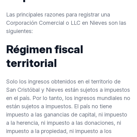
12.3.
¿Qué tipo de propiedad de empresa es
preferible para una empresa registrada en Nieves?
Las principales razones para registrar una
Corporación Comercial o LLC en Nieves son las
siguientes:
Régimen fiscal
territorial
Solo los ingresos obtenidos en el territorio de
San Cristóbal y Nieves están sujetos a impuestos
en el país. Por lo tanto, los ingresos mundiales no
están sujetos a impuestos. El país no tiene
impuesto a las ganancias de capital, ni impuesto
a la herencia, ni impuesto a las donaciones, ni
impuesto a la propiedad, ni impuesto a los