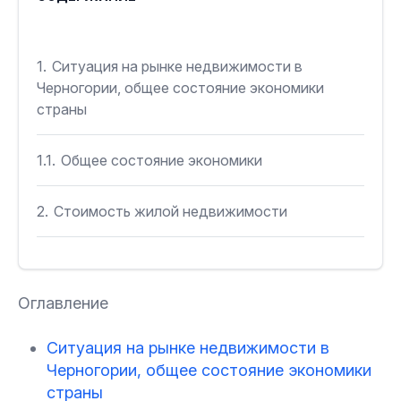
1.
Ситуация на рынке недвижимости в
Черногории, общее состояние экономики
страны
1.1.
Общее состояние экономики
2.
Стоимость жилой недвижимости
3.
Жилищное строительство
Оглавление
4.
Популярность курортного жилья
Ситуация на рынке недвижимости в
5.
Покупка недвижимости в Черногории
Черногории, общее состояние экономики
иностранцами
страны