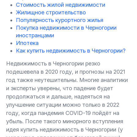
Стоимость жилой недвижимости
6.
Жилищное строительство
Ипотека
Популярность курортного жилья
Покупка недвижимости в Черногории
7.
Как купить недвижимость в Черногории?
иностранцами
Ипотека
7.1.
Этап №1. Предварительный договор о
Как купить недвижимость в Черногории?
намерениях
Недвижимость в Черногории резко
подешевела в 2020 году, и прогнозы на 2021
7.2.
Этап №2. Перевод денег
год также неутешительны. Многие аналитики
и эксперты уверены, что падение будет
7.3.
Этап №3. Подписание основного
продолжаться и дальше, надеяться на
договора
улучшение ситуации можно только в 2022
году, когда пандемия COVID-19 пойдёт на
7.4.
Этап №4. Выплата налогов
убыль. После такого минорного вступления
идея купить недвижимость в Черногории (у
7.5.
Этап №5. Официальная регистрация