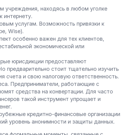
м учреждения, находясь в любом уголке
к интернету.
вым услугам. Возможность привязки к
e, Wise).
пект особенно важен для тех клиентов,
естабильной экономической или
орые юрисдикции предоставляют
Но предварительно стоит тщательно изучить
я счета и свою налоговую ответственность.
еса. Предприниматели, работающие с
омят средства на конвертации. Для часто
нсеров такой инструмент упрощает и
енег.
рубежные кредитно-финансовые организации
кий уровень анонимности и защиты данных.
все формальные моменты, связанные с