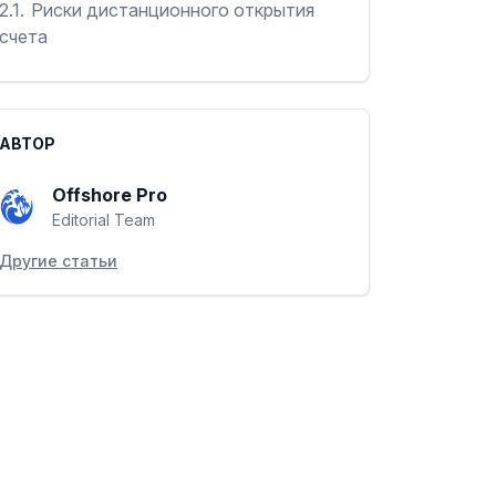
2.1.
Риски дистанционного открытия
счета
3.
В банках каких стран можно открыть
счет дистанционно?
АВТОР
3.1.
Заключение
Offshore Pro
Editorial Team
Другие статьи