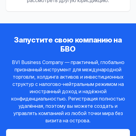
рассмотреть другую юрисдикцию.
Запустите свою компанию на
БВО
BVI Business Company — практичный, глобально
признанный инструмент для международной
торговли, холдинга активов и инвестиционных
структур с налогово-нейтральным режимом на
иностранный доход и надёжной
конфиденциальностью. Регистрация полностью
удалённая, поэтому вы можете создать и
управлять компанией из любой точки мира без
визита на острова.