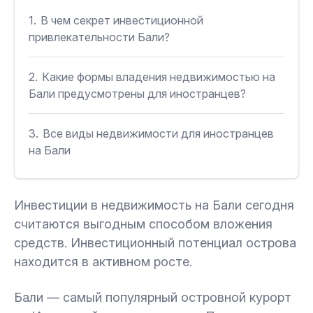
1.
В чем секрет инвестиционной
привлекательности Бали?
2.
Какие формы владения недвижимостью на
Бали предусмотрены для иностранцев?
3.
Все виды недвижимости для иностранцев
на Бали
3.1.
Виллы на Бали
Инвестиции в недвижимость на Бали сегодня
считаются выгодным способом вложения
3.2.
Апартаменты на Бали
средств. Инвестиционный потенциал острова
находится в активном росте.
3.3.
Офисы, гостиницы, рестораны
Бали — самый популярный островной курорт
4.
Как купить недвижимость на Бали?