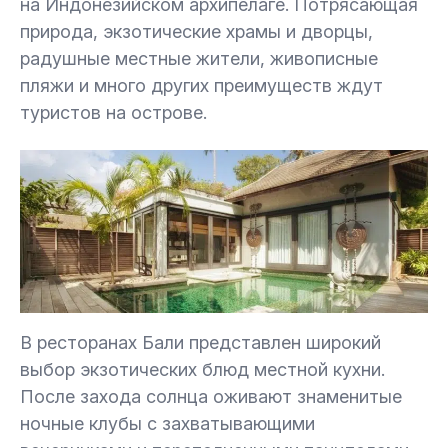
на Индонезийском архипелаге. Потрясающая
природа, экзотические храмы и дворцы,
4.1.
Дополнительные расходы
радушные местные жители, живописные
пляжи и много других преимуществ ждут
5.
Какие районы на Бали считаются наиболее
туристов на острове.
удачными для инвестиций?
6.
Способы заработка на недвижимости
7.
Какие риски могут ждать инвестора?
8.
Как мы помогаем с покупкой недвижимости
на Бали?
В ресторанах Бали представлен широкий
выбор экзотических блюд местной кухни.
После захода солнца оживают знаменитые
ночные клубы с захватывающими