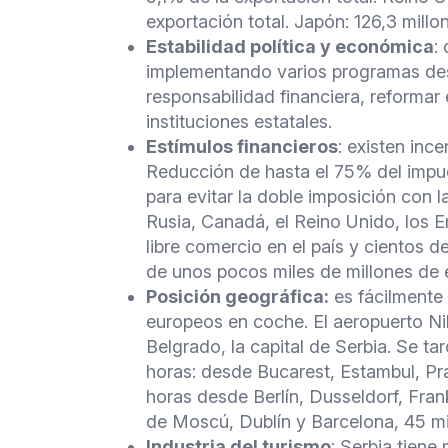
exportación total. Japón: 126,3 millo
Estabilidad política y económica
:
implementando varios programas dest
responsabilidad financiera, reformar e
instituciones estatales.
Estímulos financieros
: existen ince
Reducción de hasta el 75% del impue
para evitar la doble imposición con 
Rusia, Canadá, el Reino Unido, los 
libre comercio en el país y cientos 
de unos pocos miles de millones de 
Posición geográfica:
es fácilmente 
europeos en coche. El aeropuerto Ni
Belgrado, la capital de Serbia. Se t
horas: desde Bucarest, Estambul, Pr
horas desde Berlín, Dusseldorf, Fran
de Moscú, Dublín y Barcelona, ​​45 m
Industria del turismo
: Serbia tiene