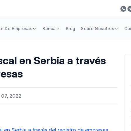
ón De Empresas
Banca
Blog
Sobre Nosotros
Co
scal en Serbia a través
resas
 07, 2022
cal en Serbia a través del registro de empresas