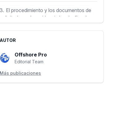
3.
El procedimiento y los documentos de
solicitud para la residencia legal y fiscal en
Serbia a través del registro de la empresa.
AUTOR
4.
El cronograma para su solicitud de
residencia legal y fiscal en Serbia a través
Offshore Pro
del registro de su empresa
Editorial Team
Más publicaciones
5.
El costo total de la residencia legal y
fiscal en Serbia a través del registro de su
empresa.