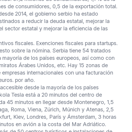
nes de consumidores, 0,5 de la exportación total.
 desde 2014, el gobierno serbio ha estado
inados a reducir la deuda estatal, mejorar la
l sector estatal y mejorar la eficiencia de las
ntivos fiscales. Exenciones fiscales para startups.
sto sobre la nómina. Serbia tiene 54 tratados
la mayoría de los países europeos, así como con
Emiratos Árabes Unidos, etc. Hay 15 zonas de
de empresas internacionales con una facturación
euros. por año.
accesible desde la mayoría de los países
kola Tesla está a 20 minutos del centro de
arda 45 minutos en llegar desde Montenegro, 1,5
aga, Roma, Viena, Zúrich, Múnich y Atenas, 2,5
kfurt, Kiev, Londres, París y Ámsterdam, 3 horas
inutos en avión a la costa del Mar Adriático.
 más de 50 centros turísticos e instalaciones de