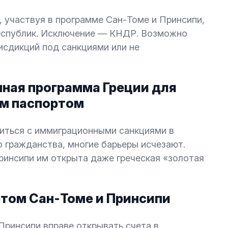
, участвуя в программе Сан-Томе и Принсипи,
республик. Исключение — КНДР. Возможно
исдикций под санкциями или не
нная программа Греции для
ым паспортом
иться с иммиграционными санкциями в
о гражданства, многие барьеры исчезают.
ринсипи им открыта даже греческая «золотая
ортом Сан-Томе и Принсипи
ринсипи вправе открывать счета в