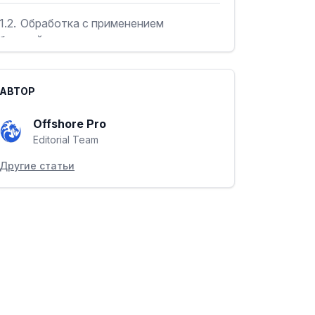
1.2.
Обработка с применением
блокчейна
1.3.
Паспорта для всего семейства
АВТОР
1.4.
Безопасная гавань у экватора
Offshore Pro
Editorial Team
1.5.
Поездки за рубеж и паспорт Сан-
Другие статьи
Томе и Принсипи: безвизовые страны
1.6.
Оформление гражданства без
«черных списков»
1.7.
«Окно» в ЕС: инвестиционная
программа Греции для граждан РФ и РБ
со вторым паспортом