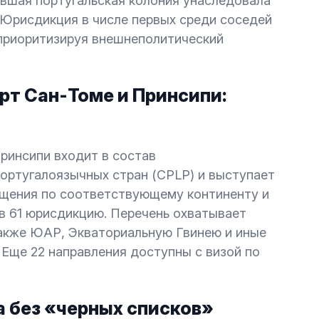
ывшая португальская колония унаследовала
. Юрисдикция в числе первых среди соседей
приоритизируя внешнеполитический
рт Сан-Томе и Принсипи:
ринсипи входит в состав
ортугалоязычных стран (CPLP) и выступает
ещения по соответствующему континенту и
 в 61 юрисдикцию. Перечень охватывает
также ЮАР, Экваториальную Гвинею и иные
. Еще 22 направления доступны с визой по
 без «черных списков»