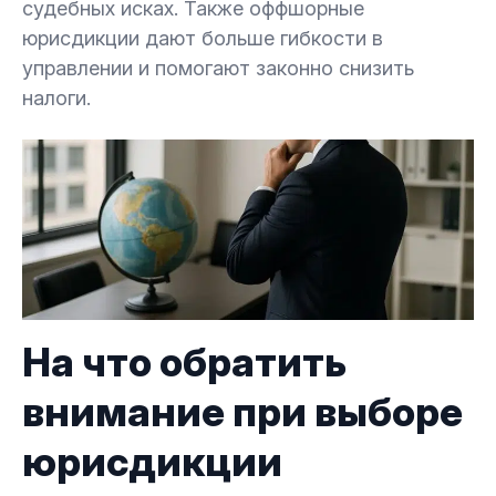
2.2.
Роли в структуре
судебных исках. Также оффшорные
юрисдикции дают больше гибкости в
управлении и помогают законно снизить
2.3.
Типы трастов
налоги.
2.4.
Международные обязательства
3.
Кейс: траст на Невис — образец разумной
защиты капитала
3.1.
Практический пример
4.
Ошибки при выборе юрисдикции: чего
На что обратить
следует избегать
внимание при выборе
5.
Как выбрать подходящую юрисдикцию:
юрисдикции
практические советы