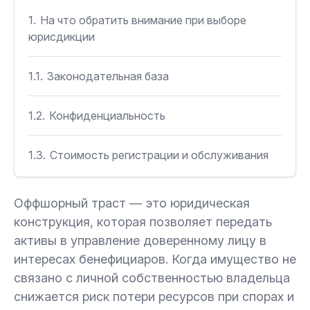
1.
На что обратить внимание при выборе
юрисдикции
1.1.
Законодательная база
1.2.
Конфиденциальность
1.3.
Стоимость регистрации и обслуживания
1.4.
Налоговая нейтральность
Оффшорный траст — это юридическая
конструкция, которая позволяет передать
2.
Что стоит знать перед регистрацией
активы в управление доверенному лицу в
интересах бенефициаров. Когда имущество не
2.1.
Активы для передачи
связано с личной собственностью владельца
снижается риск потери ресурсов при спорах и