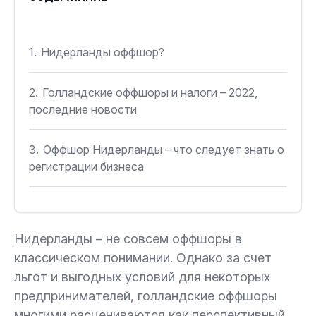
1.
Нидерланды оффшор?
2.
Голландские оффшоры и налоги – 2022,
последние новости
3.
Оффшор Нидерланды – что следует знать о
регистрации бизнеса
4.
Преимущества голландских оффшоров и
недостатки
Нидерланды – не совсем оффшоры в
классическом понимании. Однако за счет
5.
Вывод – голландские оффшоры не для всех?
льгот и выгодных условий для некоторых
предпринимателей, голландские оффшоры
многими расцениваются как перспективный