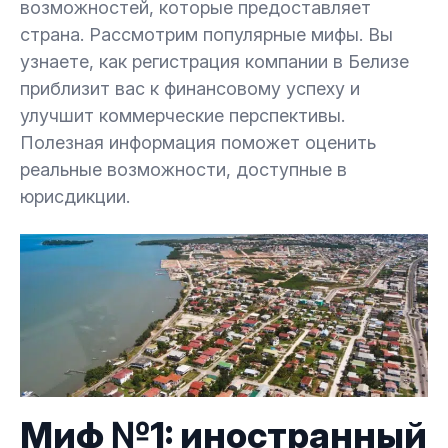
возможностей, которые предоставляет
страна. Рассмотрим популярные мифы. Вы
7.
Миф №6: бизнес в оффшоре приносит
узнаете, как регистрация компании в Белизе
локальную пользу
приблизит вас к финансовому успеху и
улучшит коммерческие перспективы.
8.
Заключение
Полезная информация поможет оценить
реальные возможности, доступные в
юрисдикции.
Миф №1: иностранный