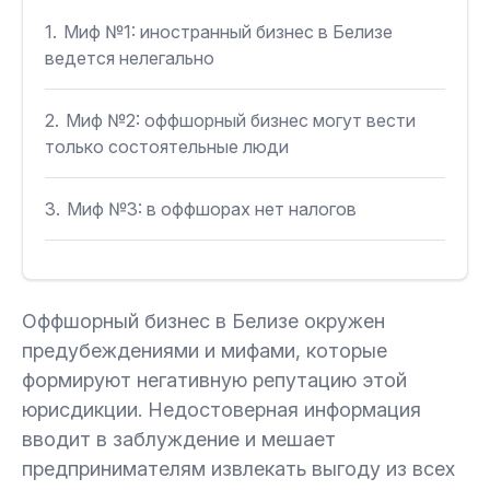
1.
Миф №1: иностранный бизнес в Белизе
ведется нелегально
2.
Миф №2: оффшорный бизнес могут вести
только состоятельные люди
3.
Миф №3: в оффшорах нет налогов
4.
Миф №4: работать в юрисдикции можно
полностью анонимно
Оффшорный бизнес в Белизе окружен
предубеждениями и мифами, которые
5.
Миф №5: владельцы бизнеса скрывают
формируют негативную репутацию этой
активы
юрисдикции. Недостоверная информация
вводит в заблуждение и мешает
6.
Миф №6: открыть компанию можно только
предпринимателям извлекать выгоду из всех
лично