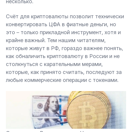
несколько.
через PayPal
Счёт для криптовалюты позволит технически
5.5.
Как законно обналичить криптовалюту
конвертировать ЦФА в фиатные деньги, но
через Bitstamp
это – только прикладной инструмент, хотя и
крайне важный. Тем нашим читателям,
5.6.
Как законно обналичить криптовалюту
которые живут в РФ, гораздо важнее понять,
через LocalBitcoins
как обналичить криптовалюту в России и не
столкнуться с карательными мерами,
6.
Рекомендации, выводы
которые, как принято считать, последуют за
любые коммерческие операции с токенами.