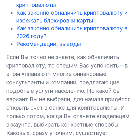
криптовалюты
4.
Как законно обналичить криптовалюту и
Как законно обналичить криптовалюту в
2026 году?
избежать блокировки карты
Как законно обналичить криптовалюту в
2026 году?
5.
Как обналичить криптовалюту – лучшие
Рекомендации, выводы
варианты на 2022 год
Если Вы точно не знаете, как обналичить
5.1.
Как законно обналичить криптовалюту
криптовалюту, то спешим Вас успокоить – в
через Nuri (ранее Bitwala)
этом «плавают» многие финансовые
консультанты и компании, предлагающие
5.2.
Как законно обналичить криптовалюту
подобные услуги населению. Но какой бы
через CashApp
вариант Вы не выбрали, для начала придётся
открыть счёт в банке для криптовалюты. И
5.3.
Как законно обналичить криптовалюту
только потом, когда Вы станете владельцем
через Coinbase
аккаунта, выбирать конкретные способы.
Каковых, сразу уточним, существует
5.4.
Как законно обналичить криптовалюту