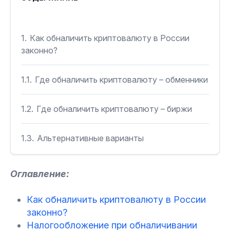
1.
Как обналичить криптовалюту в России
законно?
1.1.
Где обналичить криптовалюту – обменники
1.2.
Где обналичить криптовалюту – биржи
1.3.
Альтернативные варианты
2.
Налогообложение при обналичивании
Оглавление:
криптовалюты
Как обналичить криптовалюту в России
3.
Как законно обналичить криптовалюту и
законно?
избежать блокировки карты
Налогообложение при обналичивании